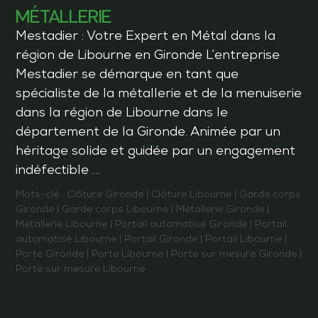
MÉTALLERIE
Mestadier : Votre Expert en Métal dans la
région de Libourne en Gironde L’entreprise
Mestadier se démarque en tant que
spécialiste de la métallerie et de la menuiserie
dans la région de Libourne dans le
département de la Gironde. Animée par un
héritage solide et guidée par un engagement
indéfectible …
Mots-clé :
Clôture Gironde
|
Clôture Libourne
|
Garde corps
Gironde
|
Garde corps Libourne
|
Métallerie Gironde
|
Métallerie Libourne
|
Portail automatisé Gironde
|
Portail
automatisé Libourne
|
Portail Gironde
|
Portail Libourne
|
Porte Gironde
|
Porte Libourne
|
Porte sur mesure Gironde
|
Porte sur mesure Libourne