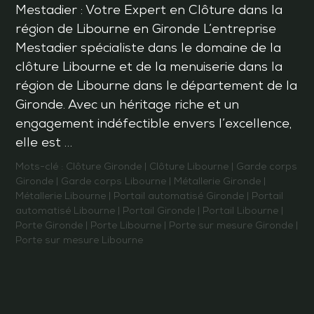
Mestadier : Votre Expert en Clôture dans la
région de Libourne en Gironde L’entreprise
Mestadier spécialiste dans le domaine de la
clôture Libourne et de la menuiserie dans la
région de Libourne dans le département de la
Gironde. Avec un héritage riche et un
engagement indéfectible envers l’excellence,
elle est …
Mots-clé :
Clôture Gironde
|
Clôture Libourne
|
Garde corps
Gironde
|
Garde corps Libourne
|
Métallerie Gironde
|
Métallerie Libourne
|
Portail automatisé Gironde
|
Portail
automatisé Libourne
|
Portail Gironde
|
Portail Libourne
|
Porte Gironde
|
Porte Libourne
|
Porte sur mesure Gironde
|
Porte sur mesure Libourne