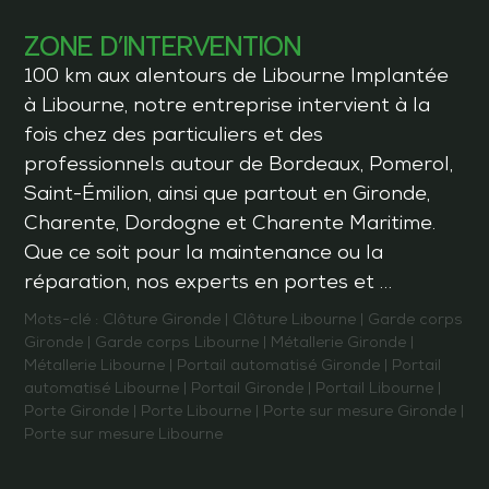
ZONE D’INTERVENTION
100 km aux alentours de Libourne Implantée
à Libourne, notre entreprise intervient à la
fois chez des particuliers et des
professionnels autour de Bordeaux, Pomerol,
Saint-Émilion, ainsi que partout en Gironde,
Charente, Dordogne et Charente Maritime.
Que ce soit pour la maintenance ou la
réparation, nos experts en portes et …
Mots-clé :
Clôture Gironde
|
Clôture Libourne
|
Garde corps
Gironde
|
Garde corps Libourne
|
Métallerie Gironde
|
Métallerie Libourne
|
Portail automatisé Gironde
|
Portail
automatisé Libourne
|
Portail Gironde
|
Portail Libourne
|
Porte Gironde
|
Porte Libourne
|
Porte sur mesure Gironde
|
Porte sur mesure Libourne