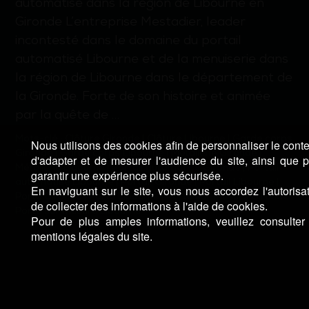
automatisé dans la région de Libourne en
Gironde L’entreprise Mestadier, leader
incontesté dans le domaine du portail
automatisé Libourne et de la menuiserie dans
la région de Libourne dans le département de
la Gironde. Forte de son histoire et animée
par la quête de …
Mots-clé :
Clôture Gironde
|
Clôture Libourne
|
Garde corps
Nous utilisons des cookies afin de personnaliser le cont
Gironde
|
Garde corps Libourne
|
Métallerie Gironde
|
d'adapter et de mesurer l'audience du site, ainsi que 
Métallerie Libourne
|
Portail automatisé Gironde
|
Portail
garantir une expérience plus sécurisée.
automatisé Libourne
|
Portail Gironde
|
Portail Libourne
|
En naviguant sur le site, vous nous accordez l'autorisa
Porte Gironde
|
Porte Libourne
|
Porte sur mesure Gironde
|
de collecter des informations à l'aide de cookies.
Porte sur mesure Libourne
Pour de plus amples informations, veuillez consulter
mentions légales du site.