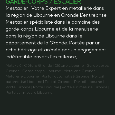
GARDE-CORPS / ESCALIER
Mestadier : Votre Expert en métallerie dans
la région de Libourne en Gironde L’entreprise
Mestadier spécialiste dans le domaine des
garde-corps Libourne et de la menuiserie
dans la région de Libourne dans le
département de la Gironde. Portée par un
riche héritage et animée par un engagement
indéfectible envers l’excellence, …
Mots-clé :
Clôture Gironde
|
Clôture Libourne
|
Garde corps
Gironde
|
Garde corps Libourne
|
Métallerie Gironde
|
Métallerie Libourne
|
Portail automatisé Gironde
|
Portail
automatisé Libourne
|
Portail Gironde
|
Portail Libourne
|
Porte Gironde
|
Porte Libourne
|
Porte sur mesure Gironde
|
Porte sur mesure Libourne