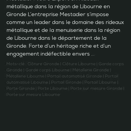
métallique dans la région de Libourne en
Gironde L’entreprise Mestadier s’impose
comme un leader dans le domaine des rideaux
métallique et de la menuiserie dans la région
de Libourne dans le département de la
Gironde. Forte d’un héritage riche et d’un
engagement indéfectible envers …
Mots-clé :
Clôture Gironde
|
Clôture Libourne
|
Garde corps
Gironde
|
Garde corps Libourne
|
Métallerie Gironde
|
Métallerie Libourne
|
Portail automatisé Gironde
|
Portail
automatisé Libourne
|
Portail Gironde
|
Portail Libourne
|
Porte Gironde
|
Porte Libourne
|
Porte sur mesure Gironde
|
Porte sur mesure Libourne