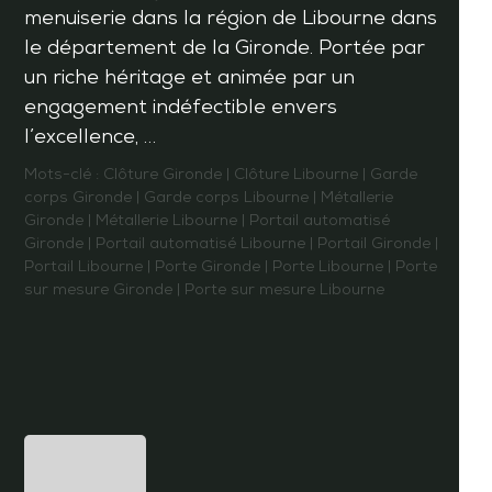
menuiserie dans la région de Libourne dans
le département de la Gironde. Portée par
un riche héritage et animée par un
engagement indéfectible envers
l’excellence, …
Mots-clé :
Clôture Gironde
|
Clôture Libourne
|
Garde
corps Gironde
|
Garde corps Libourne
|
Métallerie
Gironde
|
Métallerie Libourne
|
Portail automatisé
Gironde
|
Portail automatisé Libourne
|
Portail Gironde
|
Portail Libourne
|
Porte Gironde
|
Porte Libourne
|
Porte
sur mesure Gironde
|
Porte sur mesure Libourne