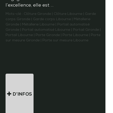
l’excellence, elle est …
Mots-clé :
Clôture Gironde
|
Clôture Libourne
|
Garde
corps Gironde
|
Garde corps Libourne
|
Métallerie
Gironde
|
Métallerie Libourne
|
Portail automatisé
Gironde
|
Portail automatisé Libourne
|
Portail Gironde
|
Portail Libourne
|
Porte Gironde
|
Porte Libourne
|
Porte
sur mesure Gironde
|
Porte sur mesure Libourne
D’INFOS