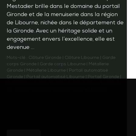
Mestadier brille dans le domaine du portail
Gironde et de la menuiserie dans la région
de Libourne, nichée dans le département de
la Gironde. Avec un héritage solide et un
engagement envers l’excellence, elle est
devenue …
Mots-clé :
Clôture Gironde
|
Clôture Libourne
|
Garde
corps Gironde
|
Garde corps Libourne
|
Métallerie
Gironde
|
Métallerie Libourne
|
Portail automatisé
Gironde
|
Portail automatisé Libourne
|
Portail Gironde
|
Portail Libourne
|
Porte Gironde
|
Porte Libourne
|
Porte
sur mesure Gironde
|
Porte sur mesure Libourne