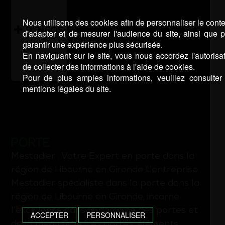
Nous utilisons des cookies afin de personnaliser le cont
D’INFOS
d'adapter et de mesurer l'audience du site, ainsi que 
garantir une expérience plus sécurisée.
En naviguant sur le site, vous nous accordez l'autorisa
de collecter des informations à l'aide de cookies.
Pour de plus amples informations, veuillez consulter
mentions légales du site.
PORTE
Mestadier : Votre Expert en porte dans la
région de Libourne en Gironde L’entreprise
Mestadier spécialiste dans la porte dans la
région de Libourne en Gironde, incarne
l’excellence dans le domaine des portes et
ACCEPTER
PERSONNALISER
de la menuiserie. Les portes, éléments