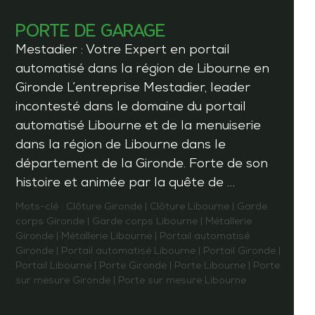
PORTE DE GARAGE
Mestadier : Votre Expert en portail
automatisé dans la région de Libourne en
Gironde L’entreprise Mestadier, leader
incontesté dans le domaine du portail
automatisé Libourne et de la menuiserie
dans la région de Libourne dans le
département de la Gironde. Forte de son
histoire et animée par la quête de …
Mots-clé :
Clôture Gironde
|
Clôture Libourne
|
Garde
corps Gironde
|
Garde corps Libourne
|
Métallerie
Gironde
|
Métallerie Libourne
|
Portail automatisé
Gironde
|
Portail automatisé Libourne
|
Portail Gironde
|
Portail Libourne
|
Porte Gironde
|
Porte Libourne
|
Porte
sur mesure Gironde
|
Porte sur mesure Libourne