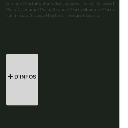
Gironde
|
Portail automatisé Libourne
|
Portail Gironde
|
Portail Libourne
|
Porte Gironde
|
Porte Libourne
|
Porte
sur mesure Gironde
|
Porte sur mesure Libourne
D’INFOS