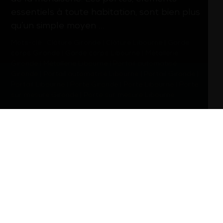
essentiels à toute habitation, sont bien plus
qu’un simple moyen …
Mots-clé :
Clôture Gironde
|
Clôture Libourne
|
Garde
corps Gironde
|
Garde corps Libourne
|
Métallerie
Gironde
|
Métallerie Libourne
|
Portail automatisé
Gironde
|
Portail automatisé Libourne
|
Portail Gironde
|
Portail Libourne
|
Porte Gironde
|
Porte Libourne
|
Porte
sur mesure Gironde
|
Porte sur mesure Libourne
D’INFOS